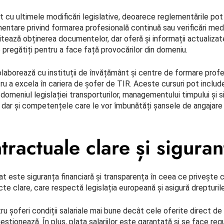
nt cu ultimele modificări legislative, deoarece reglementările pot 
entare privind formarea profesională continuă sau verificări med
litează obținerea documentelor, dar oferă și informații actualizat
e pregătiți pentru a face față provocărilor din domeniu.
olaborează cu instituții de învățământ și centre de formare profes
tru a excela în cariera de șofer de TIR. Aceste cursuri pot incl
n domeniul legislației transporturilor, managementului timpului și si
ar și competențele care le vor îmbunătăți șansele de angajare ș
tractuale clare și siguran
at este siguranța financiară și transparența în ceea ce privește 
te clare, care respectă legislația europeană și asigură drepturile 
ru șoferi condiții salariale mai bune decât cele oferite direct de
estionează. În plus, plata salariilor este garantată și se face regu