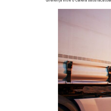
diferența între o carieră satisfăcătoar