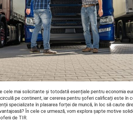
re cele mai solicitante și totodată esențiale pentru economia eur
circulă pe continent, iar cererea pentru șoferi calificați este în
nții specializate în plasarea forței de muncă, în loc să caute dir
vantajoasă? În cele ce urmează, vom explora șapte motive solide
oferii de TIR.