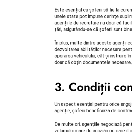
Este esențial ca șoferii să fie la cure
unele state pot impune cerințe suplim
agențiile de recrutare nu doar că faci
țări, asigurându-se că șoferii sunt bin
În plus, multe dintre aceste agenții c
dezvoltarea abilităților necesare pen
operarea vehiculului, cât și instruire î
doar că obțin documentele necesare, d
3. Condiții con
Un aspect esențial pentru orice angaj
agenție, șoferii beneficiază de contrac
De multe ori, agențiile negociază pent
volumului mare de angajări pe care îl g