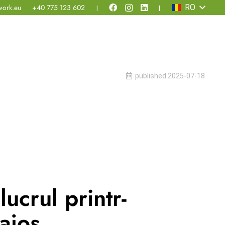
work.eu
+40 775 123 602
RO
|
|
published
2025-07-18
lucrul printr-
ajos