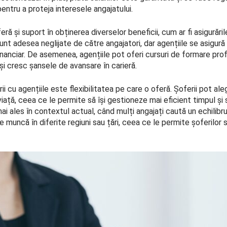
entru a proteja interesele angajatului.
ră și suport în obținerea diverselor beneficii, cum ar fi asigurări
nt adesea neglijate de către angajatori, dar agențiile se asigură
financiar. De asemenea, agențiile pot oferi cursuri de formare pro
 și cresc șansele de avansare în carieră.
ii cu agențiile este flexibilitatea pe care o oferă. Șoferii pot a
 viață, ceea ce le permite să își gestioneze mai eficient timpul și 
ai ales în contextul actual, când mulți angajați caută un echilibru
e muncă în diferite regiuni sau țări, ceea ce le permite șoferilor s