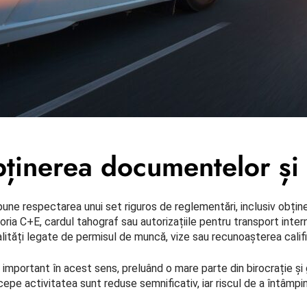
obținerea documentelor și 
upune respectarea unui set riguros de reglementări, inclusiv obț
a C+E, cardul tahograf sau autorizațiile pentru transport intern
malități legate de permisul de muncă, vize sau recunoașterea califi
 important în acest sens, preluând o mare parte din birocrație și 
cepe activitatea sunt reduse semnificativ, iar riscul de a întâmp