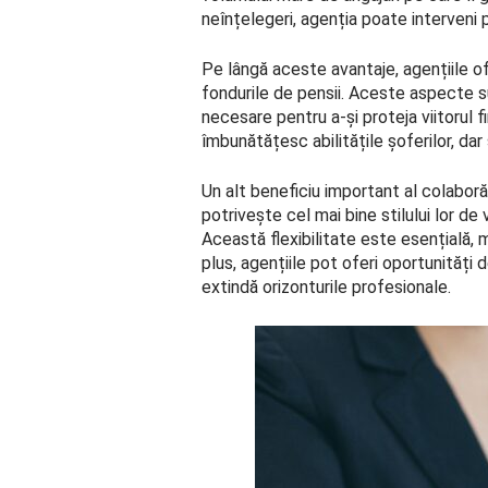
neînțelegeri, agenția poate interveni p
Pe lângă aceste avantaje, agențiile ofe
fondurile de pensii. Aceste aspecte su
necesare pentru a-și proteja viitorul 
îmbunătățesc abilitățile șoferilor, dar
Un alt beneficiu important al colaborăr
potrivește cel mai bine stilului lor de
Această flexibilitate este esențială, m
plus, agențiile pot oferi oportunități d
extindă orizonturile profesionale.