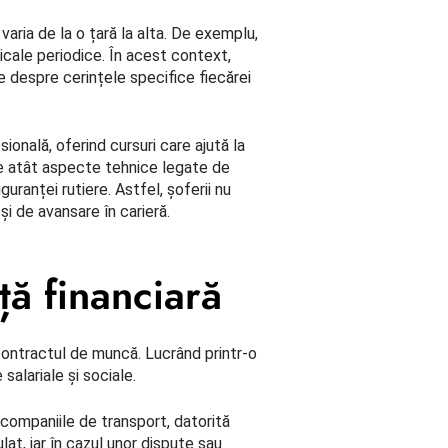
varia de la o țară la alta. De exemplu,
icale periodice. În acest context,
e despre cerințele specifice fiecărei
ională, oferind cursuri care ajută la
ude atât aspecte tehnice legate de
guranței rutiere. Astfel, șoferii nu
i de avansare în carieră.
ță financiară
contractul de muncă. Lucrând printr-o
salariale și sociale.
 companiile de transport, datorită
lat, iar în cazul unor dispute sau