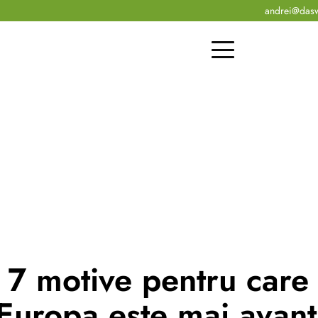
andrei@das
: 7 motive pentru care 
 Europa este mai avant