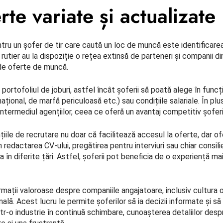
rte variate și actualizate
tru un șofer de tir care caută un loc de muncă este identificarea 
 rutier au la dispoziție o rețea extinsă de parteneri și companii 
 de oferte de muncă.
ortofoliul de joburi, astfel încât șoferii să poată alege în func
național, de marfă periculoasă etc.) sau condițiile salariale. În p
in intermediul agențiilor, ceea ce oferă un avantaj competitiv șofe
ile de recrutare nu doar că facilitează accesul la oferte, dar ofe
redactarea CV-ului, pregătirea pentru interviuri sau chiar consilier
n diferite țări. Astfel, șoferii pot beneficia de o experiență mai 
mații valoroase despre companiile angajatoare, inclusiv cultura or
lă. Acest lucru le permite șoferilor să ia decizii informate și să
Într-o industrie în continuă schimbare, cunoașterea detaliilor desp