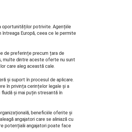
oportunităților potrivite. Agențiile
din întreaga Europă, ceea ce le permite
ție de preferințe precum țara de
lus, multe dintre aceste oferte nu sunt
rilor care aleg această cale.
ră și suport în procesul de aplicare.
e în privința cerințelor legale și a
fluidă și mai puțin stresantă în
ganizațională, beneficiile oferite și
 aleagă angajatori care se aliniază cu
re potențialii angajatori poate face